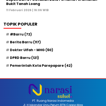
Bukit Tanah Loang
11 Februari 2026 | 16:06 WIB
TOPIK POPULER
#Barru
(72)
Berita Barru
(117)
Dokter Ulfah - MHG
(60)
DPRD Barru
(121)
Pemerintah Kota Parepapare
(42)
PT. Ruang Narasi Indomedia
Jl. H Iskandar Unru Perum BTN Coppo Mas