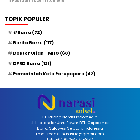
11 Februari 2026 | 16:06 WIB
TOPIK POPULER
#Barru
(72)
Berita Barru
(117)
Dokter Ulfah - MHG
(60)
DPRD Barru
(121)
Pemerintah Kota Parepapare
(42)
PT. Ruang Narasi Indomedia
Jl. H Iskandar Unru Perum BTN Coppo Mas
Barru, Sulawesi Selatan, Indonesia
Email redaksinarasi.id@gmail.com
Telp +62 852-4470-8514