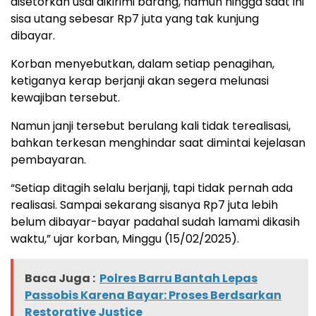
disetorkan usai dikirimi barang, namun hingga saat ini
sisa utang sebesar Rp7 juta yang tak kunjung
dibayar.
Korban menyebutkan, dalam setiap penagihan,
ketiganya kerap berjanji akan segera melunasi
kewajiban tersebut.
Namun janji tersebut berulang kali tidak terealisasi,
bahkan terkesan menghindar saat dimintai kejelasan
pembayaran.
“Setiap ditagih selalu berjanji, tapi tidak pernah ada
realisasi. Sampai sekarang sisanya Rp7 juta lebih
belum dibayar-bayar padahal sudah lamami dikasih
waktu,” ujar korban, Minggu (15/02/2025).
Baca Juga :
Polres Barru Bantah Lepas
Passobis Karena Bayar: Proses Berdsarkan
Restorative Justice