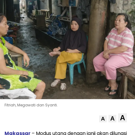
Fitriah, Megawati dan Syanti.
A
A
A
Makassar
– Modus utang dengan janji akan dilunasi