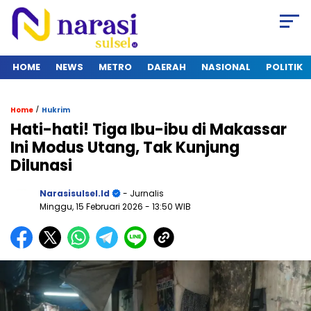
HOME
NEWS
METRO
DAERAH
NASIONAL
POLITIK
/
Home
Hukrim
Hati-hati! Tiga Ibu-ibu di Makassar
Ini Modus Utang, Tak Kunjung
Dilunasi
Narasisulsel.id
- Jurnalis
Minggu, 15 Februari 2026
- 13:50 WIB