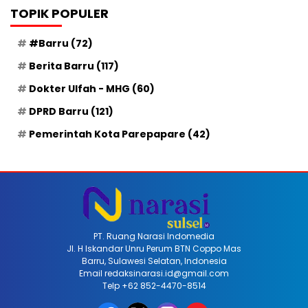
TOPIK POPULER
#Barru
(72)
Berita Barru
(117)
Dokter Ulfah - MHG
(60)
DPRD Barru
(121)
Pemerintah Kota Parepapare
(42)
PT. Ruang Narasi Indomedia
Jl. H Iskandar Unru Perum BTN Coppo Mas
Barru, Sulawesi Selatan, Indonesia
Email redaksinarasi.id@gmail.com
Telp +62 852-4470-8514