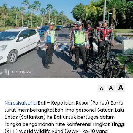
A
A
A
Narasisulsel.id
Bali – Kepolisian Resor (Polres) Barru
turut memberangkatkan lima personel Satuan Lalu
Lintas (Satlantas) ke Bali untuk bertugas dalam
rangka pengamanan rute Konferensi Tingkat Tinggi
(KTT) World Wildlife Fund (WWF) ke-10 yang