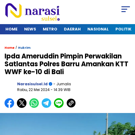
HOME
NEWS
METRO
DAERAH
NASIONAL
POLITIK
/
Home
Hukrim
Ipda Ameruddin Pimpin Perwakilan
Satlantas Polres Barru Amankan KTT
WWF ke-10 di Bali
Narasisulsel.id
- Jurnalis
Rabu, 22 Mei 2024
- 14:39 WIB