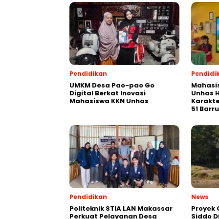
Pendidikan
Pendidi
UMKM Desa Pao-pao Go
Mahasis
Digital Berkat Inovasi
Unhas H
Mahasiswa KKN Unhas
Karakte
51 Barru
Pendidikan
News
Politeknik STIA LAN Makassar
Proyek 
Perkuat Pelayanan Desa
Siddo D