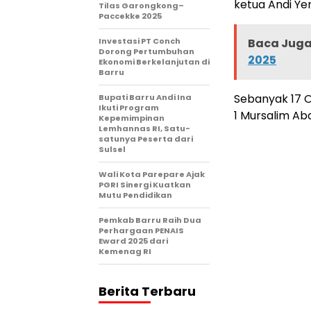
ketua Andi Yen
Tilas Garongkong–
Paccekke 2025
Investasi PT Conch
Baca Juga 
Dorong Pertumbuhan
2025
Ekonomi Berkelanjutan di
Barru
Sebanyak 17 OP
Bupati Barru Andi Ina
Ikuti Program
1 Mursalim Abd
Kepemimpinan
Lemhannas RI, Satu-
satunya Peserta dari
Sulsel
Wali Kota Parepare Ajak
PGRI Sinergi Kuatkan
Mutu Pendidikan
Pemkab Barru Raih Dua
Perhargaan PENAIS
Eward 2025 dari
Kemenag RI
Berita Terbaru