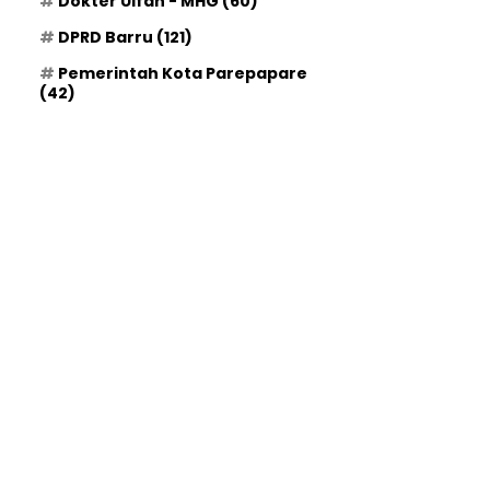
Dokter Ulfah - MHG
(60)
DPRD Barru
(121)
Pemerintah Kota Parepapare
(42)