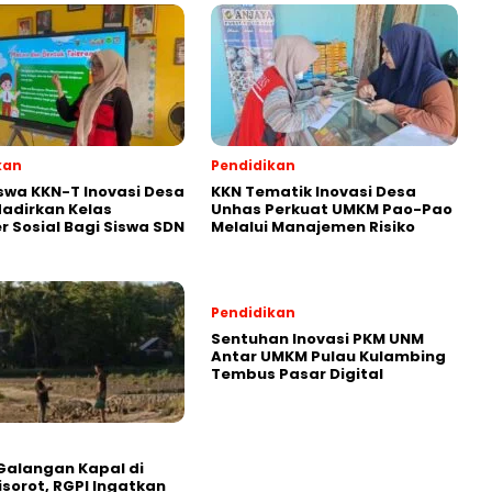
kan
Pendidikan
wa KKN-T Inovasi Desa
KKN Tematik Inovasi Desa
adirkan Kelas
Unhas Perkuat UMKM Pao-Pao
r Sosial Bagi Siswa SDN
Melalui Manajemen Risiko
Pendidikan
Sentuhan Inovasi PKM UNM
Antar UMKM Pulau Kulambing
Tembus Pasar Digital
Galangan Kapal di
isorot, RGPI Ingatkan