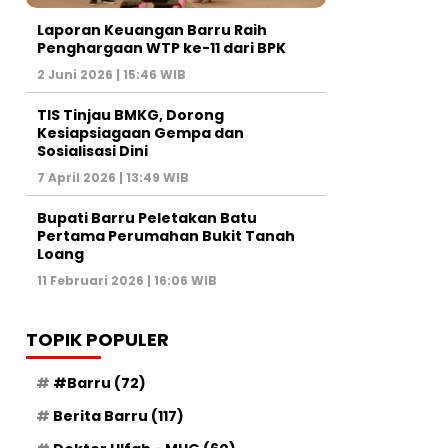
Laporan Keuangan Barru Raih
Penghargaan WTP ke-11 dari BPK
2 Juni 2026 | 15:46 WIB
TIS Tinjau BMKG, Dorong
Kesiapsiagaan Gempa dan
Sosialisasi Dini
7 April 2026 | 13:49 WIB
Bupati Barru Peletakan Batu
Pertama Perumahan Bukit Tanah
Loang
11 Februari 2026 | 16:06 WIB
TOPIK POPULER
#Barru
(72)
Berita Barru
(117)