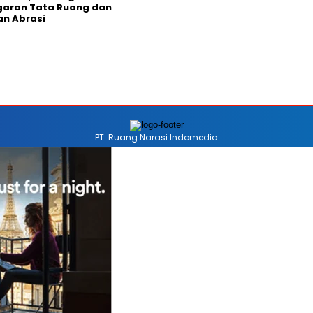
garan Tata Ruang dan
n Abrasi
PT. Ruang Narasi Indomedia
Jl. H Iskandar Unru Perum BTN Coppo Mas
Barru, Sulawesi Selatan, Indonesia
Email redaksinarasi.id@gmail.com
Telp +62 852-4470-8514
REDAKSI
PEDOMAN MEDIA SIBER
DISCLAIMER
INFO
COPYRIGHT © 2026 NARASISULSEL.ID - ALL RIGHTS RESERVED