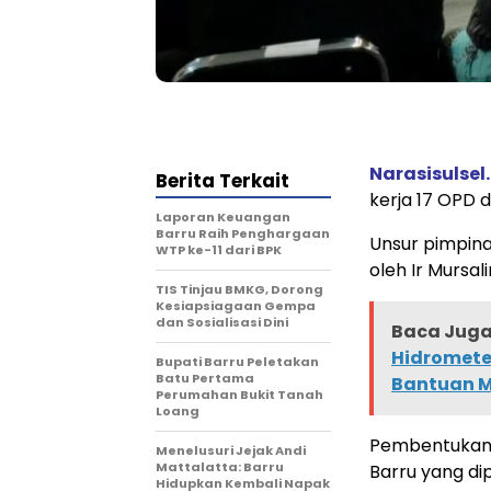
Narasisulsel.
Berita Terkait
kerja 17 OPD 
Laporan Keuangan
Barru Raih Penghargaan
Unsur pimpina
WTP ke-11 dari BPK
oleh Ir Mursal
TIS Tinjau BMKG, Dorong
Kesiapsiagaan Gempa
dan Sosialisasi Dini
Baca Juga 
Hidrometeo
Bupati Barru Peletakan
Batu Pertama
Bantuan 
Perumahan Bukit Tanah
Loang
Pembentukan K
Menelusuri Jejak Andi
Mattalatta: Barru
Barru yang di
Hidupkan Kembali Napak