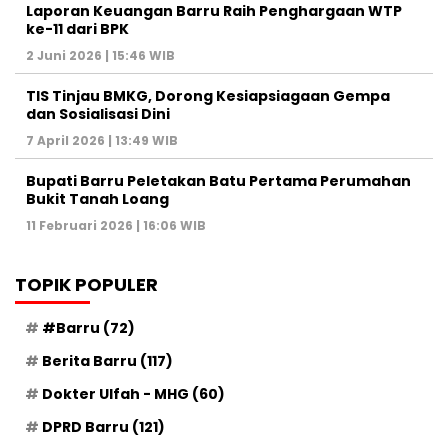
Laporan Keuangan Barru Raih Penghargaan WTP
ke-11 dari BPK
2 Juni 2026 | 15:46 WIB
TIS Tinjau BMKG, Dorong Kesiapsiagaan Gempa
dan Sosialisasi Dini
7 April 2026 | 13:49 WIB
Bupati Barru Peletakan Batu Pertama Perumahan
Bukit Tanah Loang
11 Februari 2026 | 16:06 WIB
TOPIK POPULER
#Barru
(72)
Berita Barru
(117)
Dokter Ulfah - MHG
(60)
DPRD Barru
(121)