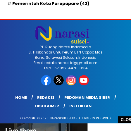
Pemerintah Kota Parepapare
(42)
PT. Ruang Narasi Indomedia
Jl. H Iskandar Unru Perum BTN Coppo Mas
Barru, Sulawesi Selatan, Indonesia
Email redaksinarasi.id@gmail.com
Telp +62 852-4470-8514
HOME
REDAKSI
PEDOMAN MEDIA SIBER
DISCLAIMER
INFO IKLAN
COPYRIGHT © 2026 NARASISULSEL.ID - ALL RIGHTS RESERVED
CLO