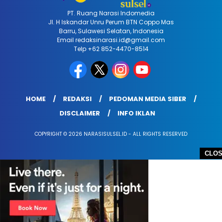
PT. Ruang Narasi Indomedia
Jl. H Iskandar Unru Perum BTN Coppo Mas
Barru, Sulawesi Selatan, Indonesia
Email redaksinarasi.id@gmail.com
Telp +62 852-4470-8514
HOME
REDAKSI
PEDOMAN MEDIA SIBER
DISCLAIMER
INFO IKLAN
COPYRIGHT © 2026 NARASISULSEL.ID - ALL RIGHTS RESERVED
CLO