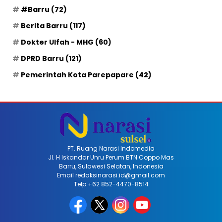
#Barru
(72)
Berita Barru
(117)
Dokter Ulfah - MHG
(60)
DPRD Barru
(121)
Pemerintah Kota Parepapare
(42)
PT. Ruang Narasi Indomedia
Jl. H Iskandar Unru Perum BTN Coppo Mas
Barru, Sulawesi Selatan, Indonesia
Email redaksinarasi.id@gmail.com
Telp +62 852-4470-8514