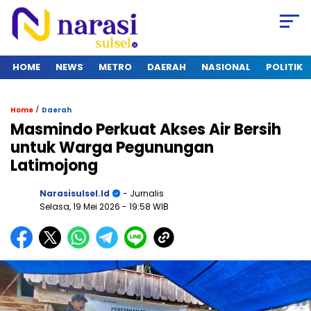
HOME
NEWS
METRO
DAERAH
NASIONAL
POLITIK
/
Home
Daerah
Masmindo Perkuat Akses Air Bersih
untuk Warga Pegunungan
Latimojong
Narasisulsel.id
- Jurnalis
Selasa, 19 Mei 2026
- 19:58 WIB