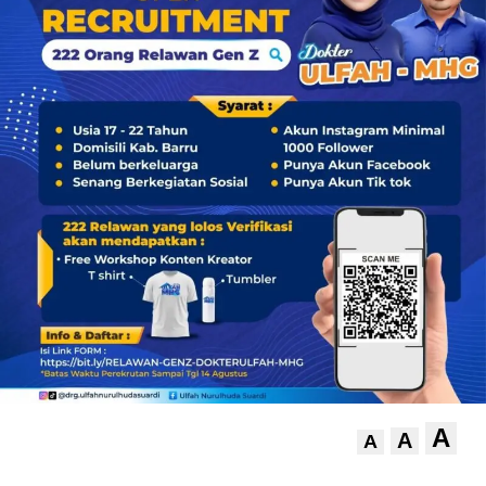
A
A
A