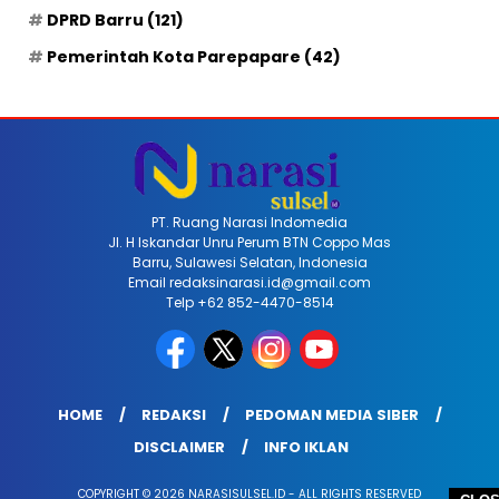
DPRD Barru
(121)
Pemerintah Kota Parepapare
(42)
PT. Ruang Narasi Indomedia
Jl. H Iskandar Unru Perum BTN Coppo Mas
Barru, Sulawesi Selatan, Indonesia
Email redaksinarasi.id@gmail.com
Telp +62 852-4470-8514
HOME
REDAKSI
PEDOMAN MEDIA SIBER
DISCLAIMER
INFO IKLAN
COPYRIGHT © 2026 NARASISULSEL.ID - ALL RIGHTS RESERVED