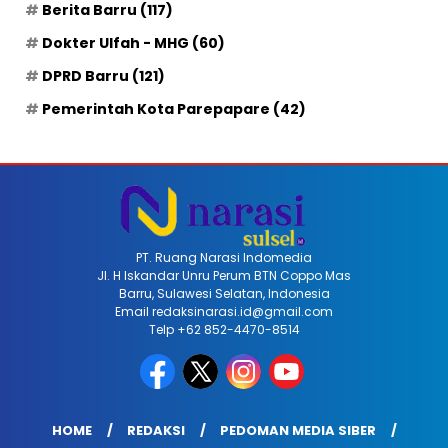
Berita Barru
(117)
Dokter Ulfah - MHG
(60)
DPRD Barru
(121)
Pemerintah Kota Parepapare
(42)
PT. Ruang Narasi Indomedia
Jl. H Iskandar Unru Perum BTN Coppo Mas
Barru, Sulawesi Selatan, Indonesia
Email redaksinarasi.id@gmail.com
Telp +62 852-4470-8514
HOME
REDAKSI
PEDOMAN MEDIA SIBER