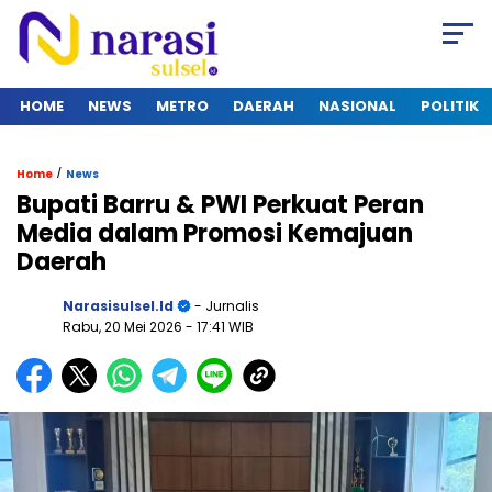
HOME
NEWS
METRO
DAERAH
NASIONAL
POLITIK
/
Home
News
Bupati Barru & PWI Perkuat Peran
Media dalam Promosi Kemajuan
Daerah
Narasisulsel.id
- Jurnalis
Rabu, 20 Mei 2026
- 17:41 WIB