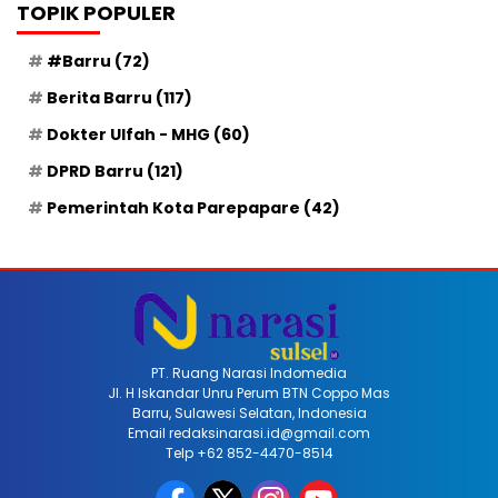
TOPIK POPULER
#Barru
(72)
Berita Barru
(117)
Dokter Ulfah - MHG
(60)
DPRD Barru
(121)
Pemerintah Kota Parepapare
(42)
PT. Ruang Narasi Indomedia
Jl. H Iskandar Unru Perum BTN Coppo Mas
Barru, Sulawesi Selatan, Indonesia
Email redaksinarasi.id@gmail.com
Telp +62 852-4470-8514