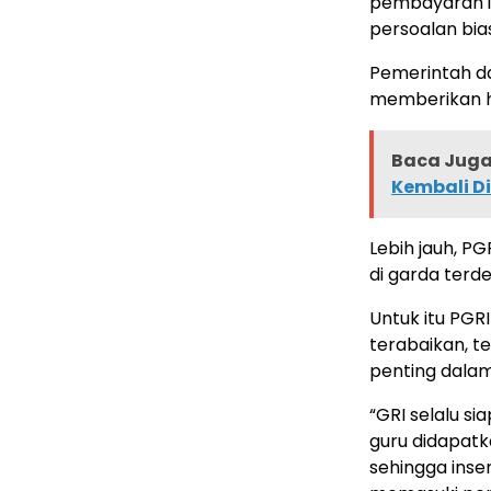
pembayaran in
persoalan bia
Pemerintah da
memberikan ha
Baca Juga 
Kembali Di
Lebih jauh, 
di garda ter
Untuk itu PGRI
terabaikan, t
penting dalam 
“GRI selalu si
guru didapat
sehingga inse