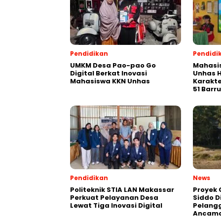
Pendidikan
Pendidi
UMKM Desa Pao-pao Go
Mahasis
Digital Berkat Inovasi
Unhas H
Mahasiswa KKN Unhas
Karakte
51 Barru
Pendidikan
News
Politeknik STIA LAN Makassar
Proyek 
Perkuat Pelayanan Desa
Siddo D
Lewat Tiga Inovasi Digital
Pelang
Ancama