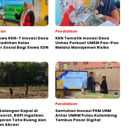
kan
Pendidikan
wa KKN-T Inovasi Desa
KKN Tematik Inovasi Desa
adirkan Kelas
Unhas Perkuat UMKM Pao-Pao
r Sosial Bagi Siswa SDN
Melalui Manajemen Risiko
Pendidikan
Galangan Kapal di
Sentuhan Inovasi PKM UNM
isorot, RGPI Ingatkan
Antar UMKM Pulau Kulambing
garan Tata Ruang dan
Tembus Pasar Digital
n Abrasi