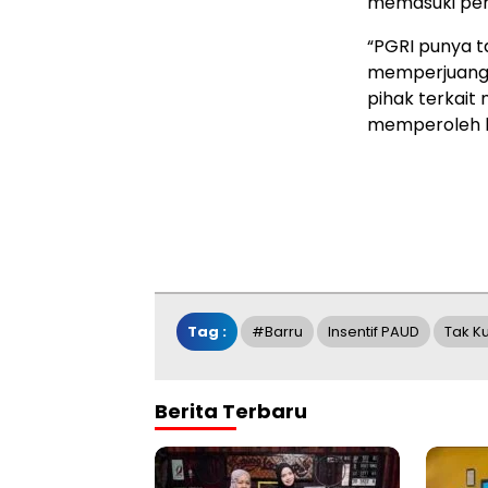
memasuki pert
“PGRI punya 
memperjuangk
pihak terkait
memperoleh h
Tag :
#Barru
Insentif PAUD
Tak K
Berita Terbaru