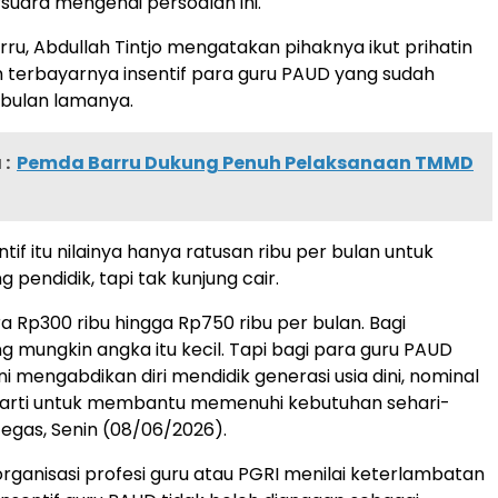
rsuara mengenai persoalan ini.
rru, Abdullah Tintjo mengatakan pihaknya ikut prihatin
terbayarnya insentif para guru PAUD yang sudah
bulan lamanya.
:
Pemda Barru Dukung Penuh Pelaksanaan TMMD
entif itu nilainya hanya ratusan ribu per bulan untuk
pendidik, tapi tak kunjung cair.
ra Rp300 ribu hingga Rp750 ribu per bulan. Bagi
g mungkin angka itu kecil. Tapi bagi para guru PAUD
i mengabdikan diri mendidik generasi usia dini, nominal
erarti untuk membantu memenuhi kebutuhan sehari-
 tegas, Senin (08/06/2026).
rganisasi profesi guru atau PGRI menilai keterlambatan