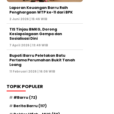
Laporan Keuangan Barru Raih
Penghargaan WTP ke-11 dari BPK
2 Juni 2026 | 15:46 WIB
TIS Tinjau BMKG, Dorong
Kesiapsiagaan Gempa dan
Sosialisasi Dini
7 April 2026 | 13:49 WIB
Bupati Barru Peletakan Batu
Pertama Perumahan Bukit Tanah
Loang
11 Februari 2026 | 16:06 WIB
TOPIK POPULER
#Barru
(72)
Berita Barru
(117)