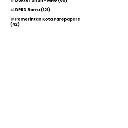
Dokter Ulfah - MHG
(60)
DPRD Barru
(121)
Pemerintah Kota Parepapare
(42)