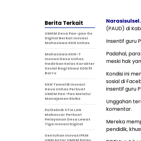
Narasisulsel.
Berita Terkait
(PAUD) di Kab
UMKM Desa Pao-pao Go
Digital Berkat Inovasi
Insentif guru 
Mahasiswa KKN Unhas
Padahal, para
Mahasiswa KKN-T
Inovasi Desa Unhas
meski hak yan
Hadirkan Kelas Karakter
Sosial Bagi Siswa SDN 51
Kondisi ini m
Barru
sosial di Fac
KKN Tematik Inovasi
insentif guru 
Desa Unhas Perkuat
UMKM Pao-Pao Melalui
Manajemen Risiko
Unggahan ter
komentar.
Politeknik STIA LAN
Makassar Perkuat
Pelayanan Desa Lewat
Mereka mempe
Tiga Inovasi Digital
pendidik, khus
Sentuhan Inovasi PKM
UNM Antar UMKM Pulau