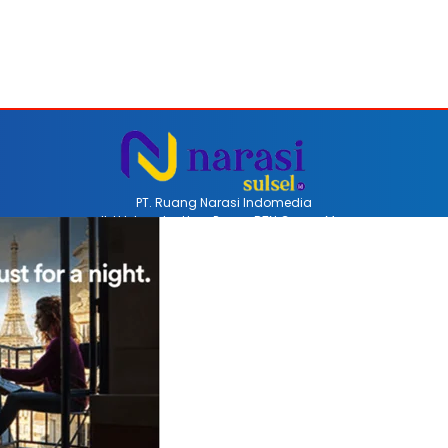
PT. Ruang Narasi Indomedia
Jl. H Iskandar Unru Perum BTN Coppo Mas
Barru, Sulawesi Selatan, Indonesia
Email redaksinarasi.id@gmail.com
Telp +62 852-4470-8514
REDAKSI
PEDOMAN MEDIA SIBER
DISCLAIMER
INFO
COPYRIGHT © 2026 NARASISULSEL.ID - ALL RIGHTS RESERVED