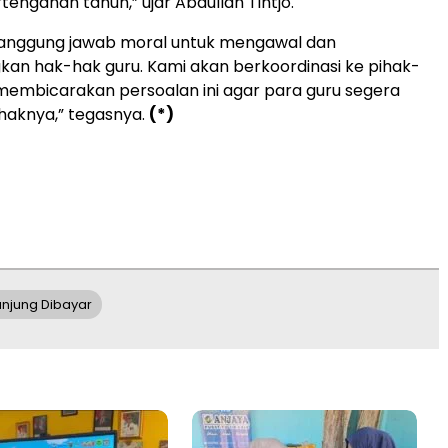
engahan tahun,” ujar Abdullah Tintjo.
tanggung jawab moral untuk mengawal dan
an hak-hak guru. Kami akan berkoordinasi ke pihak-
 membicarakan persoalan ini agar para guru segera
aknya,” tegasnya.
(*)
unjung Dibayar