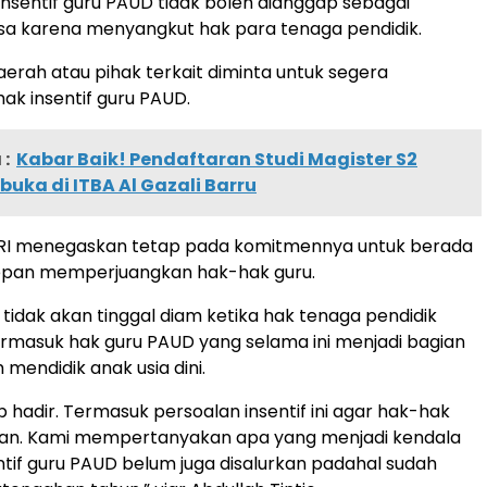
sentif guru PAUD tidak boleh dianggap sebagai
sa karena menyangkut hak para tenaga pendidik.
erah atau pihak terkait diminta untuk segera
k insentif guru PAUD.
:
Kabar Baik! Pendaftaran Studi Magister S2
buka di ITBA Al Gazali Barru
PGRI menegaskan tetap pada komitmennya untuk berada
depan memperjuangkan hak-hak guru.
 tidak akan tinggal diam ketika hak tenaga pendidik
ermasuk hak guru PAUD yang selama ini menjadi bagian
mendidik anak usia dini.
ap hadir. Termasuk persoalan insentif ini agar hak-hak
kan. Kami mempertanyakan apa yang menjadi kendala
ntif guru PAUD belum juga disalurkan padahal sudah