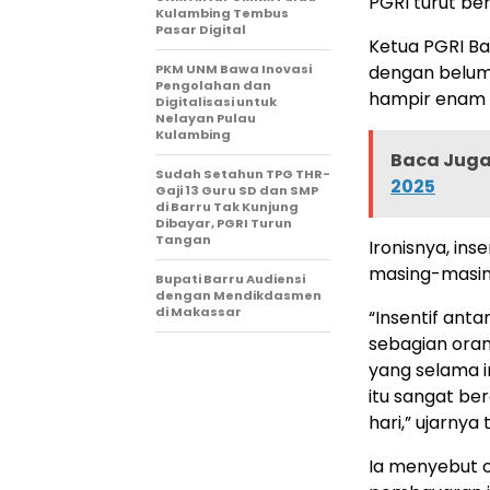
PGRI turut be
Kulambing Tembus
Pasar Digital
Ketua PGRI Ba
PKM UNM Bawa Inovasi
dengan belum 
Pengolahan dan
hampir enam 
Digitalisasi untuk
Nelayan Pulau
Kulambing
Baca Juga 
Sudah Setahun TPG THR-
2025
Gaji 13 Guru SD dan SMP
di Barru Tak Kunjung
Dibayar, PGRI Turun
Tangan
Ironisnya, ins
masing-masing 
Bupati Barru Audiensi
dengan Mendikdasmen
di Makassar
“Insentif anta
sebagian oran
yang selama in
itu sangat b
hari,” ujarnya
Ia menyebut o