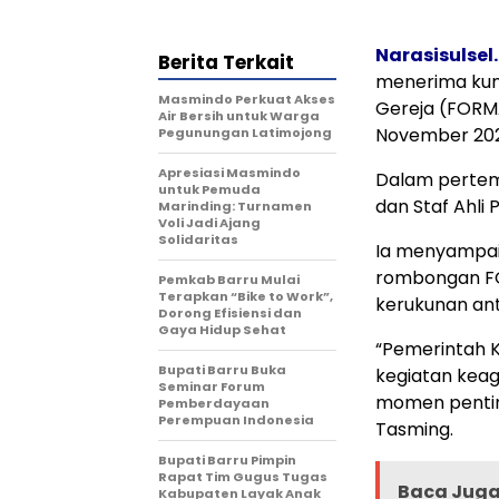
Narasisulsel
Berita Terkait
menerima kun
Masmindo Perkuat Akses
Gereja (FORMA
Air Bersih untuk Warga
November 202
Pegunungan Latimojong
Apresiasi Masmindo
Dalam pertemu
untuk Pemuda
dan Staf Ahli
Marinding: Turnamen
Voli Jadi Ajang
Solidaritas
Ia menyampai
rombongan F
Pemkab Barru Mulai
Terapkan “Bike to Work”,
kerukunan an
Dorong Efisiensi dan
Gaya Hidup Sehat
“Pemerintah K
Bupati Barru Buka
kegiatan kea
Seminar Forum
momen penting
Pemberdayaan
Perempuan Indonesia
Tasming.
Bupati Barru Pimpin
Rapat Tim Gugus Tugas
Baca Juga 
Kabupaten Layak Anak