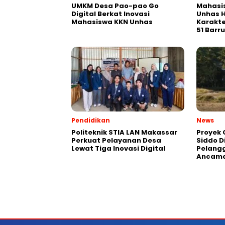
UMKM Desa Pao-pao Go
Mahasis
Digital Berkat Inovasi
Unhas H
Mahasiswa KKN Unhas
Karakte
51 Barru
Pendidikan
News
Politeknik STIA LAN Makassar
Proyek 
Perkuat Pelayanan Desa
Siddo D
Lewat Tiga Inovasi Digital
Pelang
Ancama