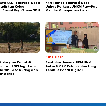
wa KKN-T Inovasi Desa
KKN Tematik Inovasi Desa
adirkan Kelas
Unhas Perkuat UMKM Pao-Pao
r Sosial Bagi Siswa SDN
Melalui Manajemen Risiko
Pendidikan
Galangan Kapal di
Sentuhan Inovasi PKM UNM
isorot, RGPI Ingatkan
Antar UMKM Pulau Kulambing
garan Tata Ruang dan
Tembus Pasar Digital
n Abrasi