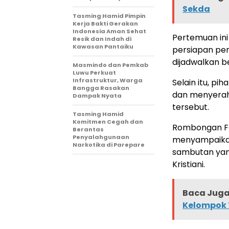
Sekda
Tasming Hamid Pimpin
Kerja Bakti Gerakan
Indonesia Aman Sehat
Pertemuan ini
Resik dan Indah di
Kawasan Pantaiku
persiapan pe
dijadwalkan 
Masmindo dan Pemkab
Luwu Perkuat
Infrastruktur, Warga
Selain itu, 
Bangga Rasakan
dan menyerahk
Dampak Nyata
tersebut.
Tasming Hamid
Komitmen Cegah dan
Rombongan FO
Berantas
Penyalahgunaan
menyampaikan
Narkotika di Parepare
sambutan yan
Kristiani.
Baca Juga 
Kelompok 