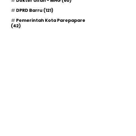
Dokter Ulfah - MHG
(60)
DPRD Barru
(121)
Pemerintah Kota Parepapare
(42)