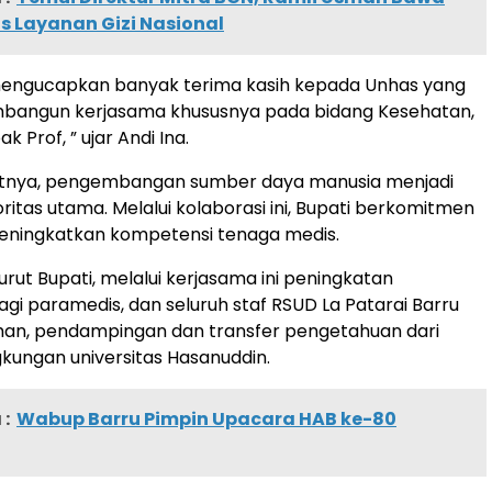
as Layanan Gizi Nasional
mengucapkan banyak terima kasih kepada Unhas yang
bangun kerjasama khususnya pada bidang Kesehatan,
k Prof, ” ujar Andi Ina.
njutnya, pengembangan sumber daya manusia menjadi
oritas utama. Melalui kolaborasi ini, Bupati berkomitmen
meningkatkan kompetensi tenaga medis.
urut Bupati, melalui kerjasama ini peningkatan
gi paramedis, dan seluruh staf RSUD La Patarai Barru
ihan, pendampingan dan transfer pengetahuan dari
ngkungan universitas Hasanuddin.
:
Wabup Barru Pimpin Upacara HAB ke-80