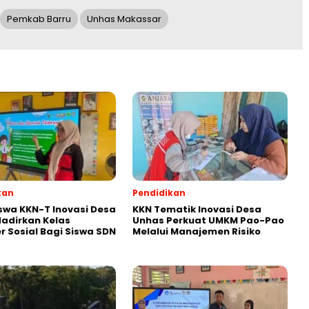
Pemkab Barru
Unhas Makassar
kan
Pendidikan
wa KKN-T Inovasi Desa
KKN Tematik Inovasi Desa
adirkan Kelas
Unhas Perkuat UMKM Pao-Pao
r Sosial Bagi Siswa SDN
Melalui Manajemen Risiko