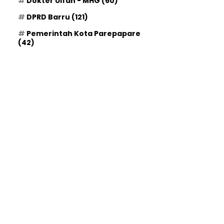
Dokter Ulfah - MHG
(60)
DPRD Barru
(121)
Pemerintah Kota Parepapare
(42)