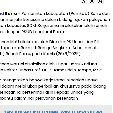
A
A
A
id
Barru
– Pemerintah kabupaten (Pemkab) Barru dan
ar menjalin kerjasama dalam bidang rujukan pelayanan
an kapasitas SDM. Kerjasama ini dilakukan oleh rumah
has dengan RSUD Lapatarai Barru.
an MoU dilakukan oleh Direktur RS Unhas dan Plt.
 Lapatarai Barru, di Baruga Singkerru Adae, rumah
b) Bupati Barru, pada Kamis (26/6/2025).
an MoU ini disaksikan oleh Bupati Barru Andi Ina
an Rektor Unhas Prof. Dr. Ir. Jamaluddin Jompa, M.Sc.
na mengatakan bahwa kerjasama ini adalah upaya
 dalam melakukan perbaikan khususnya pada bidang
ehatan. Ia berterima kasih kepada Unhas yang
bantu dalam hal pelayanan kesehatan.
:
Temui Direktur Mitra BGN, Ramli Usman Bawa