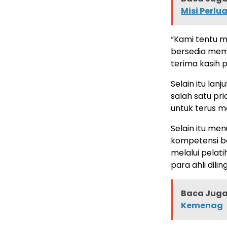
Misi Perlu
“Kami tentu 
bersedia mem
terima kasih pa
Selain itu la
salah satu pri
untuk terus 
Selain itu men
kompetensi ba
melalui pelat
para ahli dili
Baca Juga 
Kemenag