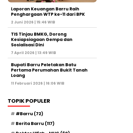
Laporan Keuangan Barru Raih
Penghargaan WTP ke-11 dari BPK
2 Juni 2026 | 15:46 WIB
TIS Tinjau BMKG, Dorong
Kesiapsiagaan Gempa dan
Sosialisasi Dini
7 April 2026 | 13:49 WIB
Bupati Barru Peletakan Batu
Pertama Perumahan Bukit Tanah
Loang
11 Februari 2026 | 16:06 WIB
TOPIK POPULER
#Barru
(72)
Berita Barru
(117)