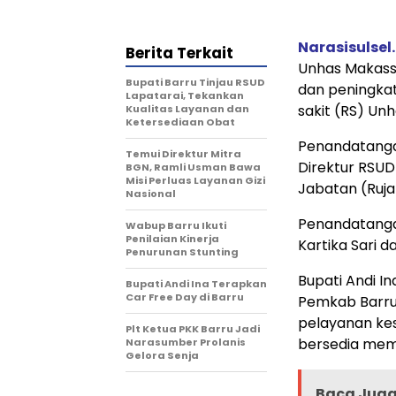
Narasisulsel.
Berita Terkait
Unhas Makass
Bupati Barru Tinjau RSUD
dan peningkat
Lapatarai, Tekankan
sakit (RS) Un
Kualitas Layanan dan
Ketersediaan Obat
Penandatangan
Temui Direktur Mitra
Direktur RSUD
BGN, Ramli Usman Bawa
Misi Perluas Layanan Gizi
Jabatan (Ruja
Nasional
Penandatangan
Wabup Barru Ikuti
Penilaian Kinerja
Kartika Sari d
Penurunan Stunting
Bupati Andi I
Bupati Andi Ina Terapkan
Car Free Day di Barru
Pemkab Barru
pelayanan kes
Plt Ketua PKK Barru Jadi
bersedia mem
Narasumber Prolanis
Gelora Senja
Baca Juga 