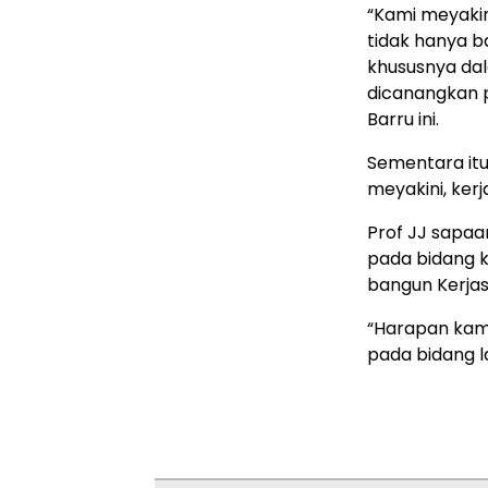
“Kami meyaki
tidak hanya ba
khususnya da
dicanangkan 
Barru ini.
Sementara itu,
meyakini, ke
Prof JJ sapa
pada bidang k
bangun Kerja
“Harapan kam
pada bidang l