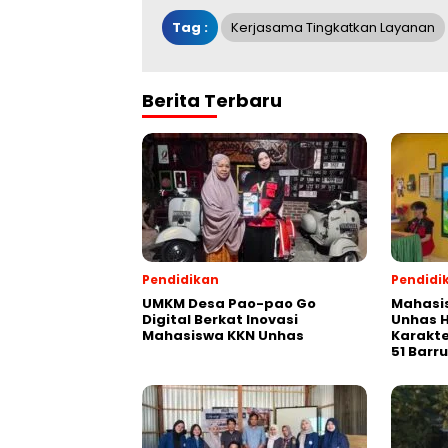
Tag :
Kerjasama Tingkatkan Layanan
Berita Terbaru
Pendidikan
Pendidi
UMKM Desa Pao-pao Go
Mahasis
Digital Berkat Inovasi
Unhas H
Mahasiswa KKN Unhas
Karakte
51 Barru