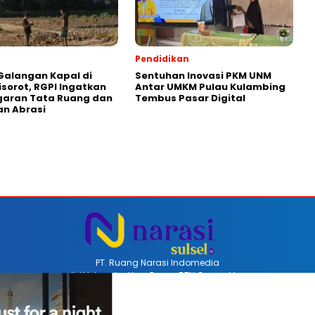
Pendidikan
Galangan Kapal di
Sentuhan Inovasi PKM UNM
isorot, RGPI Ingatkan
Antar UMKM Pulau Kulambing
garan Tata Ruang dan
Tembus Pasar Digital
n Abrasi
PT. Ruang Narasi Indomedia
Jl. H Iskandar Unru Perum BTN Coppo Mas
Barru, Sulawesi Selatan, Indonesia
Email redaksinarasi.id@gmail.com
Telp +62 852-4470-8514