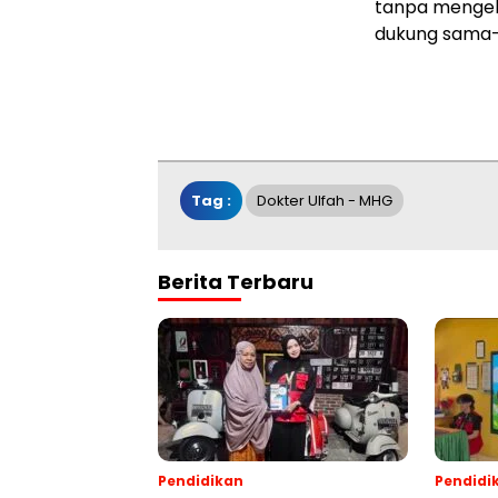
tanpa mengelu
dukung sama-s
Tag :
Dokter Ulfah - MHG
Berita Terbaru
Pendidikan
Pendidi