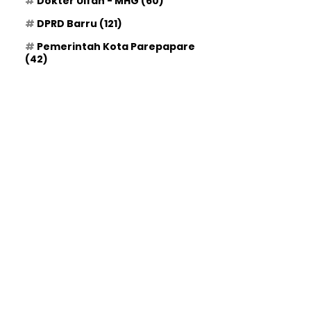
Dokter Ulfah - MHG
(60)
DPRD Barru
(121)
Pemerintah Kota Parepapare
(42)