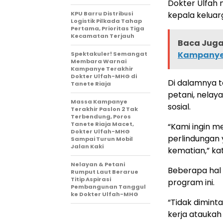
Dokter Ulfah
KPU Barru Distribusi
kepala keluar
Logistik Pilkada Tahap
Pertama, Prioritas Tiga
Kecamatan Terjauh
Baca Juga 
Kampanye 
Spektakuler! Semangat
Membara Warnai
Kampanye Terakhir
Dokter Ulfah-MHG di
Di dalamnya t
Tanete Riaja
petani, nelaya
Massa Kampanye
sosial.
Terakhir Paslon 2 Tak
Terbendung, Poros
Tanete Riaja Macet,
“Kami ingin m
Dokter Ulfah-MHG
perlindungan 
Sampai Turun Mobil
Jalan Kaki
kematian,” ka
Nelayan & Petani
Beberapa hal 
Rumput Laut Berarue
Titip Aspirasi
program ini.
Pembangunan Tanggul
ke Dokter Ulfah-MHG
“Tidak dimint
kerja ataukah