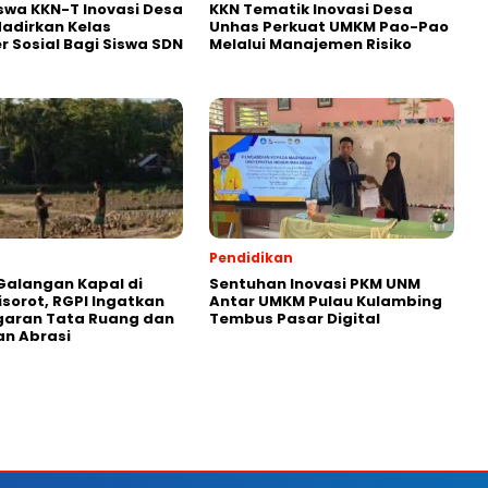
wa KKN-T Inovasi Desa
KKN Tematik Inovasi Desa
adirkan Kelas
Unhas Perkuat UMKM Pao-Pao
r Sosial Bagi Siswa SDN
Melalui Manajemen Risiko
Pendidikan
Galangan Kapal di
Sentuhan Inovasi PKM UNM
isorot, RGPI Ingatkan
Antar UMKM Pulau Kulambing
garan Tata Ruang dan
Tembus Pasar Digital
n Abrasi