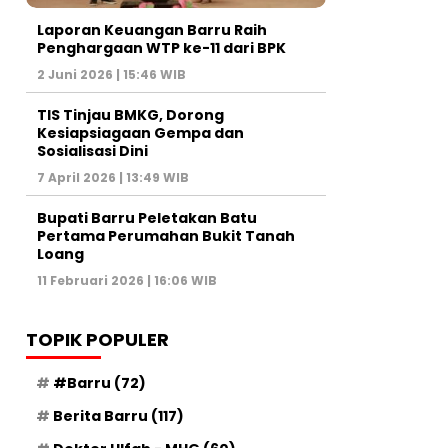
Laporan Keuangan Barru Raih
Penghargaan WTP ke-11 dari BPK
2 Juni 2026 | 15:46 WIB
TIS Tinjau BMKG, Dorong
Kesiapsiagaan Gempa dan
Sosialisasi Dini
7 April 2026 | 13:49 WIB
Bupati Barru Peletakan Batu
Pertama Perumahan Bukit Tanah
Loang
11 Februari 2026 | 16:06 WIB
TOPIK POPULER
#Barru
(72)
Berita Barru
(117)