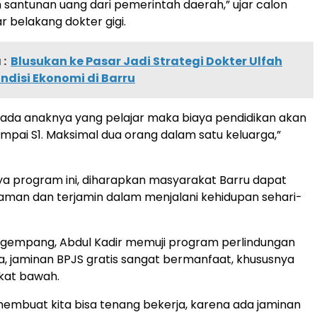
antunan uang dari pemerintah daerah,” ujar calon
r belakang dokter gigi.
:
Blusukan ke Pasar Jadi Strategi Dokter Ulfah
disi Ekonomi di Barru
ika ada anaknya yang pelajar maka biaya pendidikan akan
mpai S1. Maksimal dua orang dalam satu keluarga,”
a program ini, diharapkan masyarakat Barru dapat
aman dan terjamin dalam menjalani kehidupan sehari-
empang, Abdul Kadir memuji program perlindungan
ya, jaminan BPJS gratis sangat bermanfaat, khususnya
kat bawah.
membuat kita bisa tenang bekerja, karena ada jaminan