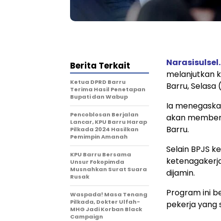
Narasisulsel.
Berita Terkait
melanjutkan 
Ketua DPRD Barru
Barru, Selasa 
Terima Hasil Penetapan
Bupati dan Wabup
Ia menegaskan
Pencoblosan Berjalan
akan memberi
Lancar, KPU Barru Harap
Barru.
Pilkada 2024 Hasilkan
Pemimpin Amanah
Selain BPJS k
KPU Barru Bersama
ketenagakerja
Unsur Fokopimda
Musnahkan Surat Suara
dijamin.
Rusak
Program ini b
Waspada! Masa Tenang
Pilkada, Dokter Ulfah-
pekerja yang 
MHG Jadi Korban Black
Campaign