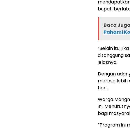
mendapatkan s
bupati berlata
Baca Juga 
Pahami Kon
“Selain itu, j
ditanggung sa
jelasnya.
Dengan adany
merasa lebih 
hari.
Warga Mangng
ini. Menurutn
bagi masyara
“Program ini 