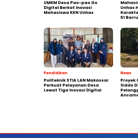
UMKM Desa Pao-pao Go
Mahasis
Digital Berkat Inovasi
Unhas H
Mahasiswa KKN Unhas
Karakte
51 Barru
Pendidikan
News
Politeknik STIA LAN Makassar
Proyek 
Perkuat Pelayanan Desa
Siddo D
Lewat Tiga Inovasi Digital
Pelang
Ancama