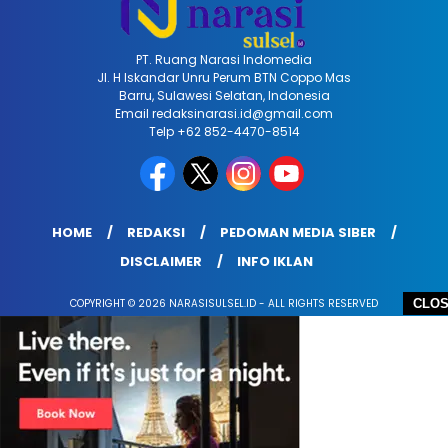
PT. Ruang Narasi Indomedia
Jl. H Iskandar Unru Perum BTN Coppo Mas
Barru, Sulawesi Selatan, Indonesia
Email redaksinarasi.id@gmail.com
Telp +62 852-4470-8514
HOME
REDAKSI
PEDOMAN MEDIA SIBER
DISCLAIMER
INFO IKLAN
CLO
COPYRIGHT © 2026 NARASISULSEL.ID - ALL RIGHTS RESERVED