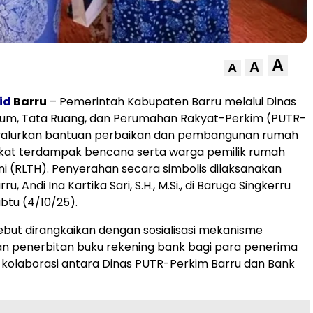
A
A
A
id
Barru
– Pemerintah Kabupaten Barru melalui Dinas
um, Tata Ruang, dan Perumahan Rakyat-Perkim (PUTR-
alurkan bantuan perbaikan dan pembangunan rumah
kat terdampak bencana serta warga pemilik rumah
uni (RLTH). Penyerahan secara simbolis dilaksanakan
ru, Andi Ina Kartika Sari, S.H., M.Si., di Baruga Singkerru
btu (4/10/25).
ebut dirangkaikan dengan sosialisasi mekanisme
n penerbitan buku rekening bank bagi para penerima
l kolaborasi antara Dinas PUTR-Perkim Barru dan Bank