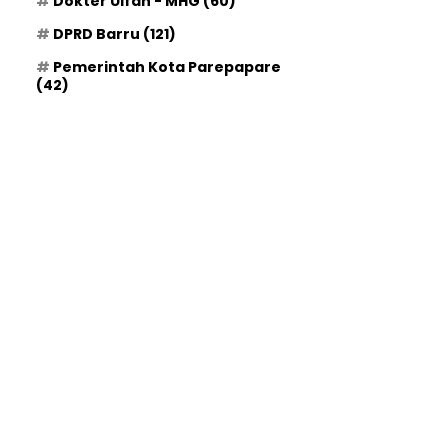
Dokter Ulfah - MHG
(60)
DPRD Barru
(121)
Pemerintah Kota Parepapare
(42)