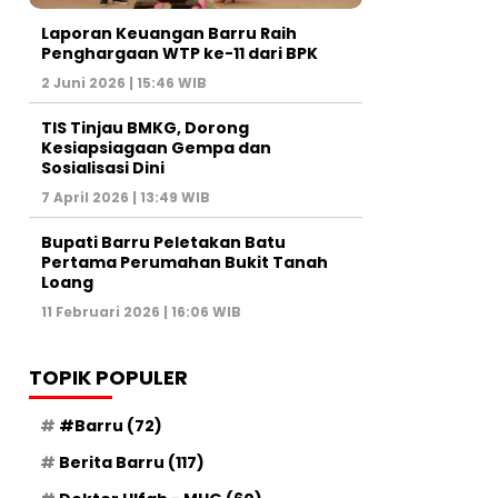
Laporan Keuangan Barru Raih
Penghargaan WTP ke-11 dari BPK
2 Juni 2026 | 15:46 WIB
TIS Tinjau BMKG, Dorong
Kesiapsiagaan Gempa dan
Sosialisasi Dini
7 April 2026 | 13:49 WIB
Bupati Barru Peletakan Batu
Pertama Perumahan Bukit Tanah
Loang
11 Februari 2026 | 16:06 WIB
TOPIK POPULER
#Barru
(72)
Berita Barru
(117)