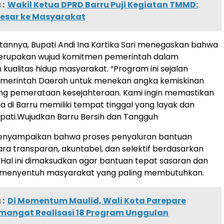
:
Wakil Ketua DPRD Barru Puji Kegiatan TMMD:
esar ke Masyarakat
annya, Bupati Andi Ina Kartika Sari menegaskan bahwa
merupakan wujud komitmen pemerintah dalam
kualitas hidup masyarakat. “Program ini sejalan
Pemerintah Daerah untuk menekan angka kemiskinan
g pemerataan kesejahteraan. Kami ingin memastikan
ga di Barru memiliki tempat tinggal yang layak dan
upati.Wujudkan Barru Bersih dan Tangguh
menyampaikan bahwa proses penyaluran bantuan
ara transparan, akuntabel, dan selektif berdasarkan
 Hal ini dimaksudkan agar bantuan tepat sasaran dan
menyentuh masyarakat yang paling membutuhkan.
:
Di Momentum Maulid, Wali Kota Parepare
mangat Realisasi 18 Program Unggulan