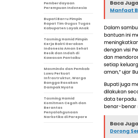
Baca Juga 
Pemberdayaan
Perempuan Indonesia
Manfaat B
Bupati Barru Pimpin
Rapat Tim Gugus Tugas
Dalam sambut
Kabupaten Layak Anak
bantuan ini 
Tasming Hamid Pimpin
meningkatkan 
Kerja Bakti Gerakan
Indonesia Aman Sehat
dengan visi 
Resik dan Indah di
dan mendoron
Kawasan Pantaiku
setiap keluar
Masmindo dan Pemkab
aman,” ujar B
Luwu Perkuat
Infrastruktur, Warga
Bangga Rasakan
Bupati juga 
Dampak Nyata
dilakukan sec
data terpadu.
Tasming Hamid
Komitmen Cegah dan
benar-benar 
Berantas
Penyalahgunaan
Narkotika di Parepare
Baca Juga 
Dorong Se