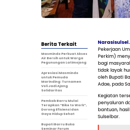
Narasisulsel.
Berita Terkait
Pekerjaan Um
Masmindo Perkuat Akses
Perkim) meny
Air Bersih untuk Warga
bagi masyara
Pegunungan Latimojong
tidak layak h
Apresiasi Masmindo
oleh Bupati Bar
untuk Pemuda
Marinding: Turnamen
Adae, pada Sa
Voli Jadi Ajang
Solidaritas
Kegiatan ters
Pemkab Barru Mulai
penyaluran da
Terapkan “Bike to Work”,
bantuan, hasi
Dorong Efisiensi dan
Gaya Hidup Sehat
Sulselbar.
Bupati Barru Buka
Seminar Forum