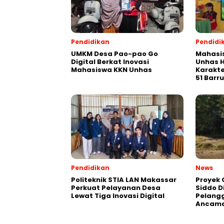
Pendidikan
Pendidi
UMKM Desa Pao-pao Go
Mahasis
Digital Berkat Inovasi
Unhas H
Mahasiswa KKN Unhas
Karakte
51 Barru
Pendidikan
News
Politeknik STIA LAN Makassar
Proyek 
Perkuat Pelayanan Desa
Siddo D
Lewat Tiga Inovasi Digital
Pelang
Ancama