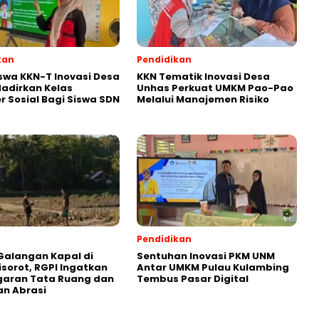
kan
Pendidikan
wa KKN-T Inovasi Desa
KKN Tematik Inovasi Desa
adirkan Kelas
Unhas Perkuat UMKM Pao-Pao
r Sosial Bagi Siswa SDN
Melalui Manajemen Risiko
Pendidikan
Galangan Kapal di
Sentuhan Inovasi PKM UNM
isorot, RGPI Ingatkan
Antar UMKM Pulau Kulambing
garan Tata Ruang dan
Tembus Pasar Digital
n Abrasi