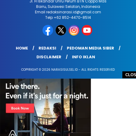
Jl. H Iskandar Unru Perum BTN Coppo Mas
Barru, Sulawesi Selatan, Indonesia
Email redaksinarasi.id@gmail.com
Telp +62 852-4470-8514
HOME
REDAKSI
PEDOMAN MEDIA SIBER
DISCLAIMER
INFO IKLAN
COPYRIGHT © 2026 NARASISULSEL.ID - ALL RIGHTS RESERVED
CLO