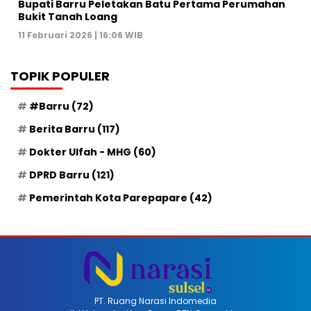
Bupati Barru Peletakan Batu Pertama Perumahan
Bukit Tanah Loang
11 Februari 2026 | 16:06 WIB
TOPIK POPULER
#Barru
(72)
Berita Barru
(117)
Dokter Ulfah - MHG
(60)
DPRD Barru
(121)
Pemerintah Kota Parepapare
(42)
PT. Ruang Narasi Indomedia