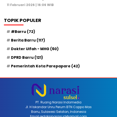
11 Februari 2026 | 16:06 WIB
TOPIK POPULER
#Barru
(72)
Berita Barru
(117)
Dokter Ulfah - MHG
(60)
DPRD Barru
(121)
Pemerintah Kota Parepapare
(42)
PT. Ruang Narasi Indomedia
Jl. H Iskandar Unru Perum BTN Coppo Mas
Barru, Sulawesi Selatan, Indonesia
Email redaksinarasi.id@gmail.com