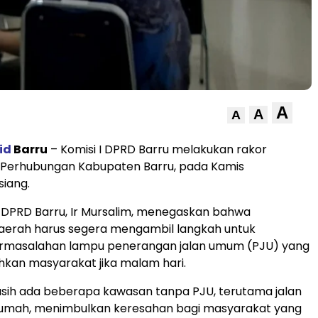
A
A
A
id
Barru
– Komisi I DPRD Barru melakukan rakor
 Perhubungan Kabupaten Barru, pada Kamis
siang.
I DPRD Barru, Ir Mursalim, menegaskan bahwa
aerah harus segera mengambil langkah untuk
rmasalahan lampu penerangan jalan umum (PJU) yang
hkan masyarakat jika malam hari.
asih ada beberapa kawasan tanpa PJU, terutama jalan
 rumah, menimbulkan keresahan bagi masyarakat yang