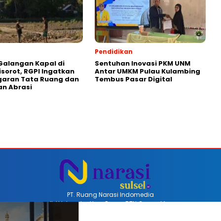
Pendidikan
Galangan Kapal di
Sentuhan Inovasi PKM UNM
isorot, RGPI Ingatkan
Antar UMKM Pulau Kulambing
garan Tata Ruang dan
Tembus Pasar Digital
n Abrasi
PT. Ruang Narasi Indomedia
Jl. H Iskandar Unru Perum BTN Coppo Mas
Barru, Sulawesi Selatan, Indonesia