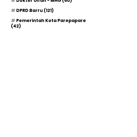
Dokter Ulfah - MHG
(60)
DPRD Barru
(121)
Pemerintah Kota Parepapare
(42)