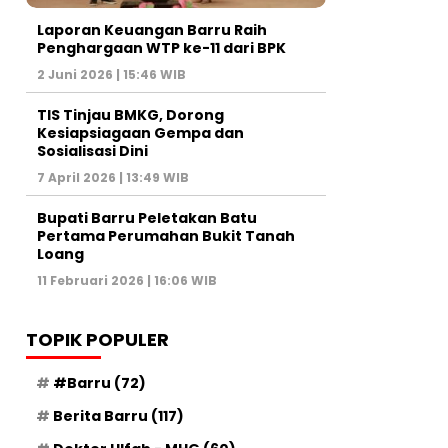
Laporan Keuangan Barru Raih
Penghargaan WTP ke-11 dari BPK
2 Juni 2026 | 15:46 WIB
TIS Tinjau BMKG, Dorong
Kesiapsiagaan Gempa dan
Sosialisasi Dini
7 April 2026 | 13:49 WIB
Bupati Barru Peletakan Batu
Pertama Perumahan Bukit Tanah
Loang
11 Februari 2026 | 16:06 WIB
TOPIK POPULER
#Barru
(72)
Berita Barru
(117)