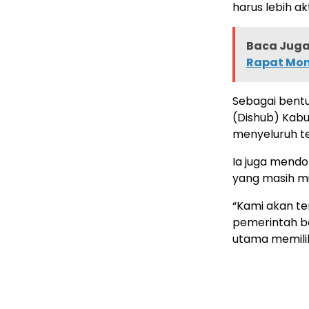
harus lebih ak
Baca Juga 
Rapat Mon
Sebagai bent
(Dishub) Kab
menyeluruh te
Ia juga mend
yang masih mi
“Kami akan te
pemerintah b
utama memilik