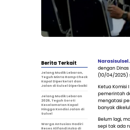
Narasisulsel.
Berita Terkait
dengan Dinas
Jelang Mudik Lebaran,
(10/04/2025) 
Teguh Minta Ramp Check
Kapal Diperketat dan
Jalan di Sulsel Diperbaiki
Ketua Komisi 
pemerintah d
Jelang Mudik Lebaran
mengatasi pe
2026, Teguh Soroti
Keselamatan Kapal
banyak dikelu
Hingga Kondisi Jalan di
Sulsel
Belum lagi, m
Warga Antusias Hadiri
sepi tak ada
Reses Alifandi Aska di