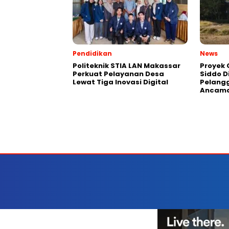
Pendidikan
News
Politeknik STIA LAN Makassar
Proyek 
Perkuat Pelayanan Desa
Siddo D
Lewat Tiga Inovasi Digital
Pelang
Ancama