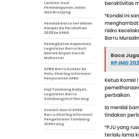
beraktivitas 
Lasitae: Usul
Pembangunan Jalan
dan Bronjong
“Kondisi ini s
menghambat ak
Pemkab Barru Serahkan
Ranperda Perubahan
risiko kecelak
2025 ke DPRD
Barru Mursali
Peningkatan Kapasitas,
Legislator Barru Ikuti
Bimtek Empat Hari di
Baca Juga 
Makassar
RPJMD 20
DPRD Barru Kunker ke
Palu, Sharing Informasi
Penyusunan APBD
Ketua Komisi 
pemeliharaan
Kaji Tambang Rakyat,
Legislator Barru
perbaikan.
Sambangi DLH Pinrang
Ia menilai ba
Komisi I dan III DPRD
tindakan perba
Barru Sharing Informasi
Pengelolaan Tambang
di Pinrang
“PJU yang rus
terlalu lama