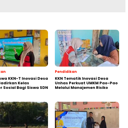
kan
Pendidikan
wa KKN-T Inovasi Desa
KKN Tematik Inovasi Desa
adirkan Kelas
Unhas Perkuat UMKM Pao-Pao
r Sosial Bagi Siswa SDN
Melalui Manajemen Risiko