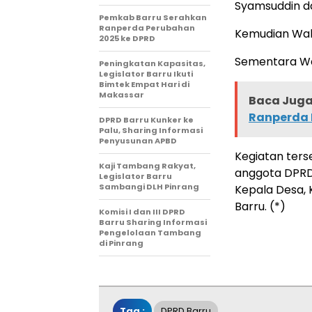
Syamsuddin da
Pemkab Barru Serahkan
Ranperda Perubahan
Kemudian Waki
2025 ke DPRD
Sementara Waki
Peningkatan Kapasitas,
Legislator Barru Ikuti
Bimtek Empat Hari di
Makassar
Baca Juga 
Ranperda 
DPRD Barru Kunker ke
Palu, Sharing Informasi
Penyusunan APBD
Kegiatan terse
Kaji Tambang Rakyat,
anggota DPRD 
Legislator Barru
Sambangi DLH Pinrang
Kepala Desa, 
Barru. (*)
Komisi I dan III DPRD
Barru Sharing Informasi
Pengelolaan Tambang
di Pinrang
Tag :
DPRD Barru