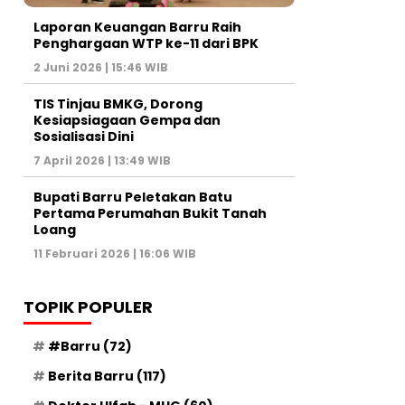
Laporan Keuangan Barru Raih
Penghargaan WTP ke-11 dari BPK
2 Juni 2026 | 15:46 WIB
TIS Tinjau BMKG, Dorong
Kesiapsiagaan Gempa dan
Sosialisasi Dini
7 April 2026 | 13:49 WIB
Bupati Barru Peletakan Batu
Pertama Perumahan Bukit Tanah
Loang
11 Februari 2026 | 16:06 WIB
TOPIK POPULER
#Barru
(72)
Berita Barru
(117)