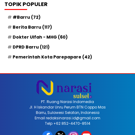
TOPIK POPULER
#Barru
(72)
Berita Barru
(117)
Dokter Ulfah - MHG
(60)
DPRD Barru
(121)
Pemerintah Kota Parepapare
(42)
PT. Ruang Narasi Indomedia
Jl. H Iskandar Unru Perum BTN Coppo Mas
Barru, Sulawesi Selatan, Indonesia
Email redaksinarasi.id@gmail.com
Telp +62 852-4470-8514