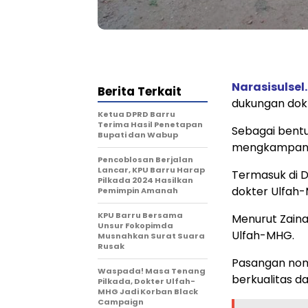
Narasisulsel.
Berita Terkait
dukungan dok
Ketua DPRD Barru
Terima Hasil Penetapan
Sebagai bentu
Bupati dan Wabup
mengkampany
Pencoblosan Berjalan
Lancar, KPU Barru Harap
Termasuk di D
Pilkada 2024 Hasilkan
dokter Ulfah-
Pemimpin Amanah
KPU Barru Bersama
Menurut Zaina
Unsur Fokopimda
Ulfah-MHG.
Musnahkan Surat Suara
Rusak
Pasangan nomo
Waspada! Masa Tenang
berkualitas 
Pilkada, Dokter Ulfah-
MHG Jadi Korban Black
Campaign