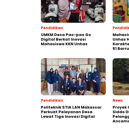
Pendidikan
Pendidi
UMKM Desa Pao-pao Go
Mahasis
Digital Berkat Inovasi
Unhas H
Mahasiswa KKN Unhas
Karakte
51 Barru
Pendidikan
News
Politeknik STIA LAN Makassar
Proyek 
Perkuat Pelayanan Desa
Siddo D
Lewat Tiga Inovasi Digital
Pelang
Ancama