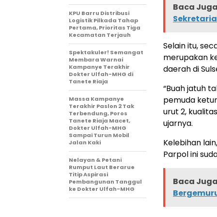
Baca Juga 
KPU Barru Distribusi
Sekretaria
Logistik Pilkada Tahap
Pertama, Prioritas Tiga
Kecamatan Terjauh
Selain itu, s
Spektakuler! Semangat
merupakan ke
Membara Warnai
Kampanye Terakhir
daerah di Sulse
Dokter Ulfah-MHG di
Tanete Riaja
“Buah jatuh t
pemuda keturu
Massa Kampanye
Terakhir Paslon 2 Tak
urut 2, kualit
Terbendung, Poros
Tanete Riaja Macet,
ujarnya.
Dokter Ulfah-MHG
Sampai Turun Mobil
Kelebihan lai
Jalan Kaki
Parpol ini su
Nelayan & Petani
Rumput Laut Berarue
Titip Aspirasi
Baca Juga 
Pembangunan Tanggul
ke Dokter Ulfah-MHG
Bergemuru