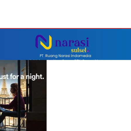
PT. Ruang Narasi Indomedia
Jl. H Iskandar Unru Perum BTN Coppo Mas
Barru, Sulawesi Selatan, Indonesia
Email redaksinarasi.id@gmail.com
Telp +62 852-4470-8514
REDAKSI
PEDOMAN MEDIA SIBER
DISCLAIMER
INFO
COPYRIGHT © 2026 NARASISULSEL.ID - ALL RIGHTS RESERVED