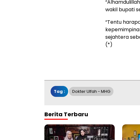
“Alhamdulillah
wakil bupati s
“Tentu harapan
kepemimpinan 
sejahtera seb
(*)
Tag :
Dokter Ulfah - MHG
Berita Terbaru