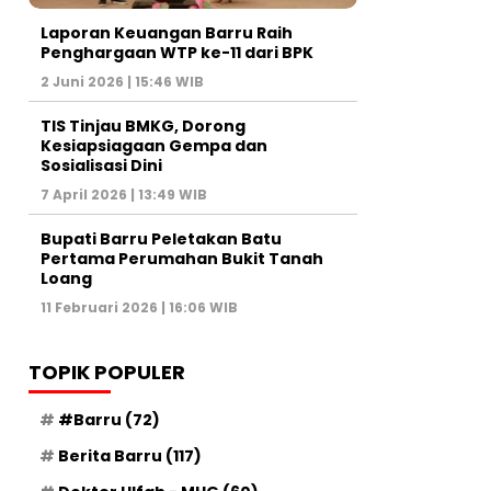
Laporan Keuangan Barru Raih
Penghargaan WTP ke-11 dari BPK
2 Juni 2026 | 15:46 WIB
TIS Tinjau BMKG, Dorong
Kesiapsiagaan Gempa dan
Sosialisasi Dini
7 April 2026 | 13:49 WIB
Bupati Barru Peletakan Batu
Pertama Perumahan Bukit Tanah
Loang
11 Februari 2026 | 16:06 WIB
TOPIK POPULER
#Barru
(72)
Berita Barru
(117)