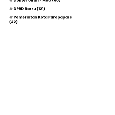
Dokter Ulfah - MHG
(60)
DPRD Barru
(121)
Pemerintah Kota Parepapare
(42)