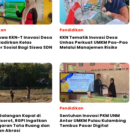
kan
Pendidikan
wa KKN-T Inovasi Desa
KKN Tematik Inovasi Desa
adirkan Kelas
Unhas Perkuat UMKM Pao-Pao
r Sosial Bagi Siswa SDN
Melalui Manajemen Risiko
Pendidikan
Galangan Kapal di
Sentuhan Inovasi PKM UNM
isorot, RGPI Ingatkan
Antar UMKM Pulau Kulambing
garan Tata Ruang dan
Tembus Pasar Digital
n Abrasi