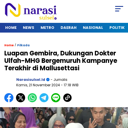
HOME
NEWS
METRO
DAERAH
NASIONAL
POLITIK
/
Home
Pilkada
Luapan Gembira, Dukungan Dokter
Ulfah-MHG Bergemuruh Kampanye
Terakhir di Mallusettasi
Narasisulsel.id
- Jurnalis
Kamis, 21 November 2024
- 17:18 WIB