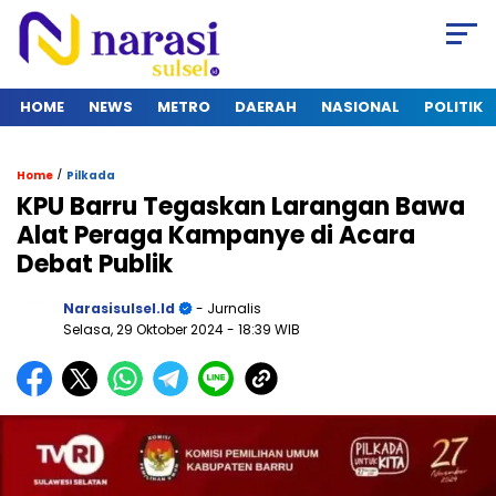
HOME
NEWS
METRO
DAERAH
NASIONAL
POLITIK
/
Home
Pilkada
KPU Barru Tegaskan Larangan Bawa
Alat Peraga Kampanye di Acara
Debat Publik
Narasisulsel.id
- Jurnalis
Selasa, 29 Oktober 2024
- 18:39 WIB