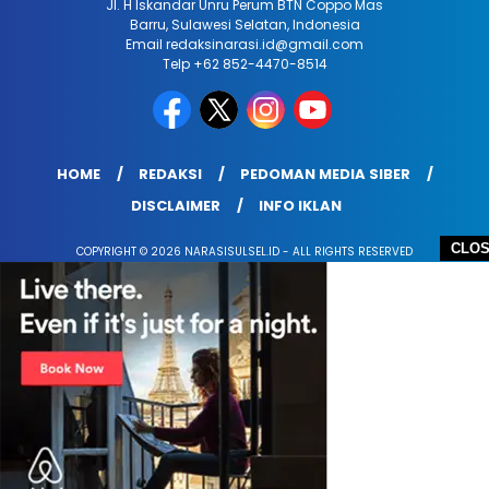
Jl. H Iskandar Unru Perum BTN Coppo Mas
Barru, Sulawesi Selatan, Indonesia
Email redaksinarasi.id@gmail.com
Telp +62 852-4470-8514
HOME
REDAKSI
PEDOMAN MEDIA SIBER
DISCLAIMER
INFO IKLAN
CLO
COPYRIGHT © 2026 NARASISULSEL.ID - ALL RIGHTS RESERVED