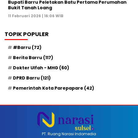
Bupati Barru Peletakan Batu Pertama Perumahan
Bukit Tanah Loang
11 Februari 2026 | 16:06 WIB
TOPIK POPULER
#Barru
(72)
Berita Barru
(117)
Dokter Ulfah - MHG
(60)
DPRD Barru
(121)
Pemerintah Kota Parepapare
(42)
PT. Ruang Narasi Indomedia