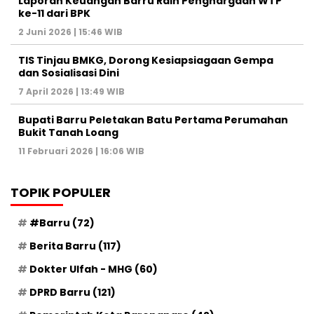
Laporan Keuangan Barru Raih Penghargaan WTP
ke-11 dari BPK
2 Juni 2026 | 15:46 WIB
TIS Tinjau BMKG, Dorong Kesiapsiagaan Gempa
dan Sosialisasi Dini
7 April 2026 | 13:49 WIB
Bupati Barru Peletakan Batu Pertama Perumahan
Bukit Tanah Loang
11 Februari 2026 | 16:06 WIB
TOPIK POPULER
#Barru
(72)
Berita Barru
(117)
Dokter Ulfah - MHG
(60)
DPRD Barru
(121)