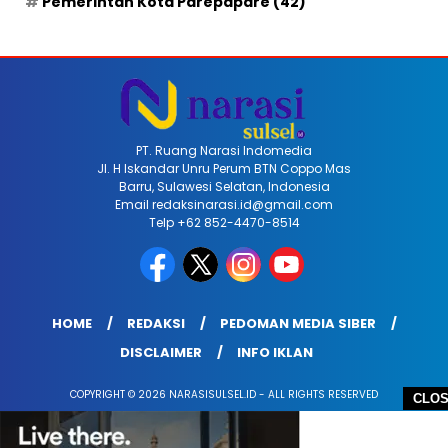
Pemerintah Kota Parepapare
(42)
PT. Ruang Narasi Indomedia
Jl. H Iskandar Unru Perum BTN Coppo Mas
Barru, Sulawesi Selatan, Indonesia
Email redaksinarasi.id@gmail.com
Telp +62 852-4470-8514
HOME
REDAKSI
PEDOMAN MEDIA SIBER
DISCLAIMER
INFO IKLAN
COPYRIGHT © 2026 NARASISULSEL.ID - ALL RIGHTS RESERVED
CLO