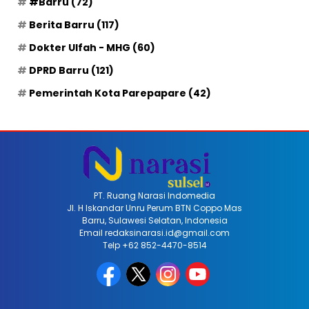
#Barru
(72)
Berita Barru
(117)
Dokter Ulfah - MHG
(60)
DPRD Barru
(121)
Pemerintah Kota Parepapare
(42)
PT. Ruang Narasi Indomedia
Jl. H Iskandar Unru Perum BTN Coppo Mas
Barru, Sulawesi Selatan, Indonesia
Email redaksinarasi.id@gmail.com
Telp +62 852-4470-8514