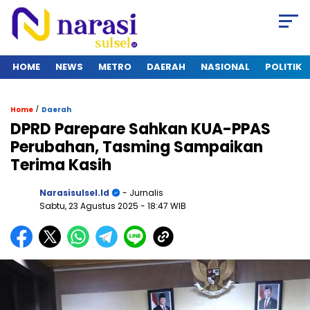
HOME
NEWS
METRO
DAERAH
NASIONAL
POLITIK
/
Home
Daerah
DPRD Parepare Sahkan KUA-PPAS
Perubahan, Tasming Sampaikan
Terima Kasih
Narasisulsel.id
- Jurnalis
Sabtu, 23 Agustus 2025
- 18:47 WIB