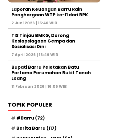
Laporan Keuangan Barru Raih
Penghargaan WTP ke-11 dari BPK
2 Juni 2026 | 15:46 WIB
TIS Tinjau BMKG, Dorong
Kesiapsiagaan Gempa dan
Sosialisasi Dini
7 April 2026 | 13:49 WIB
Bupati Barru Peletakan Batu
Pertama Perumahan Bukit Tanah
Loang
11 Februari 2026 | 16:06 WIB
TOPIK POPULER
#Barru
(72)
Berita Barru
(117)