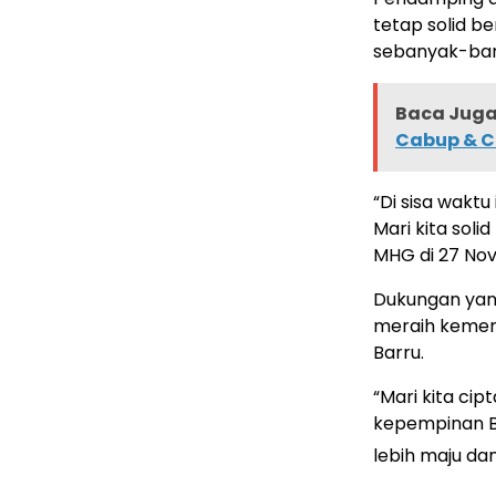
tetap solid b
sebanyak-ba
Baca Juga 
Cabup & C
“Di sisa waktu
Mari kita so
MHG di 27 No
Dukungan yang
meraih kemena
Barru.
“Mari kita ci
kepempinan Bar
lebih maju dan