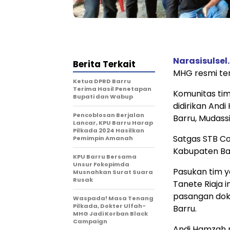
Narasisulsel.
Berita Terkait
MHG resmi te
Ketua DPRD Barru
Terima Hasil Penetapan
Komunitas ti
Bupati dan Wabup
didirikan Andi
Pencoblosan Berjalan
Barru, Mudass
Lancar, KPU Barru Harap
Pilkada 2024 Hasilkan
Satgas STB Co
Pemimpin Amanah
Kabupaten Ba
KPU Barru Bersama
Unsur Fokopimda
Pasukan tim 
Musnahkan Surat Suara
Rusak
Tanete Riaja
pasangan dokt
Waspada! Masa Tenang
Pilkada, Dokter Ulfah-
Barru.
MHG Jadi Korban Black
Campaign
Andi Hamzah m