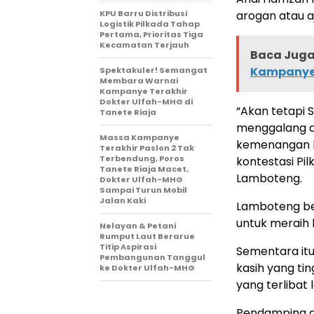
KPU Barru Distribusi
arogan atau 
Logistik Pilkada Tahap
Pertama, Prioritas Tiga
Kecamatan Terjauh
Baca Juga 
Kampanye
Spektakuler! Semangat
Membara Warnai
Kampanye Terakhir
Dokter Ulfah-MHG di
“Akan tetapi 
Tanete Riaja
menggalang du
Massa Kampanye
kemenangan b
Terakhir Paslon 2 Tak
Terbendung, Poros
kontestasi Pi
Tanete Riaja Macet,
Lamboteng.
Dokter Ulfah-MHG
Sampai Turun Mobil
Jalan Kaki
Lamboteng be
untuk meraih
Nelayan & Petani
Rumput Laut Berarue
Titip Aspirasi
Sementara itu
Pembangunan Tanggul
kasih yang ti
ke Dokter Ulfah-MHG
yang terlibat 
Pendamping d