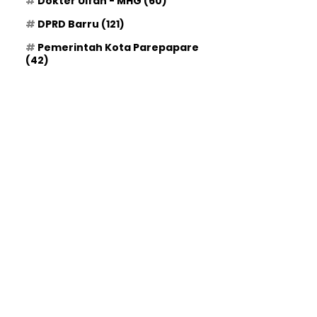
Dokter Ulfah - MHG
(60)
DPRD Barru
(121)
Pemerintah Kota Parepapare
(42)