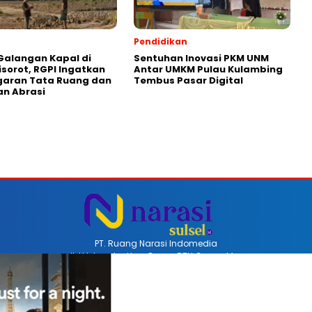
Pendidikan
Galangan Kapal di
Sentuhan Inovasi PKM UNM
isorot, RGPI Ingatkan
Antar UMKM Pulau Kulambing
garan Tata Ruang dan
Tembus Pasar Digital
n Abrasi
PT. Ruang Narasi Indomedia
Jl. H Iskandar Unru Perum BTN Coppo Mas
Barru, Sulawesi Selatan, Indonesia
Email redaksinarasi.id@gmail.com
Telp +62 852-4470-8514