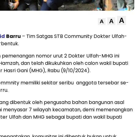
A
A
A
id
Barru
– Tim Satgas STB Community Dokter Ulfah-
rbentuk.
m pemenangan nomor urut 2 Dokter Ulfah-MHG ini
 Hamzah, dan telah dikukuhkan oleh calon wakil bupati
ir Hasri Gani (MHG), Rabu (9/10/2024).
mmnity memiliki sekitar seribu anggota tersebar se-
rru.
yang dibentuk oleh pengusaha bahan bangunan asal
 ini menyasar 7 wilayah kecamatan, demi memenangkan
er Ulfah dan MHG sebagai bupati dan wakil bupati
engatakan, komunitas ini dibentuk bukan untuk