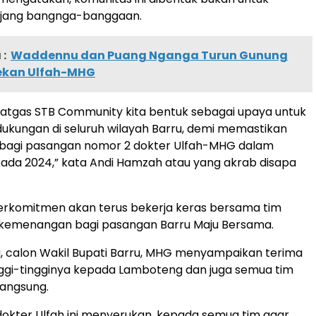
ajang bangnga-banggaan.
:
Waddennu dan Puang Nganga Turun Gunung
kan Ulfah-MHG
Satgas STB Community kita bentuk sebagai upaya untuk
kungan di seluruh wilayah Barru, demi memastikan
agi pasangan nomor 2 dokter Ulfah-MHG dalam
lkada 2024,” kata Andi Hamzah atau yang akrab disapa
rkomitmen akan terus bekerja keras bersama tim
 kemenangan bagi pasangan Barru Maju Bersama.
, calon Wakil Bupati Barru, MHG menyampaikan terima
nggi-tingginya kepada Lamboteng dan juga semua tim
langsung.
okter Ulfah ini menyerukan, kepada semua tim agar