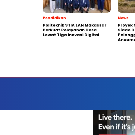
Pendidikan
News
Politeknik STIA LAN Makassar
Proyek 
Perkuat Pelayanan Desa
Siddo D
Lewat Tiga Inovasi Digital
Pelang
Ancama