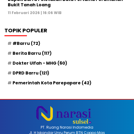
Bukit Tanah Loang
11 Februari 2026 | 16:06 WIB
TOPIK POPULER
#Barru
(72)
Berita Barru
(117)
Dokter Ulfah - MHG
(60)
DPRD Barru
(121)
Pemerintah Kota Parepapare
(42)
PT. Ruang Narasi Indomedia
Jl. H Iskandar Unru Perum BTN Coppo Mas