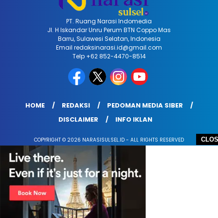
PT. Ruang Narasi Indomedia
Jl. H Iskandar Unru Perum BTN Coppo Mas
Barru, Sulawesi Selatan, Indonesia
Email redaksinarasi.id@gmail.com
Telp +62 852-4470-8514
HOME
REDAKSI
PEDOMAN MEDIA SIBER
DISCLAIMER
INFO IKLAN
CLO
COPYRIGHT © 2026 NARASISULSEL.ID - ALL RIGHTS RESERVED