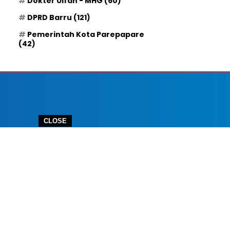
Dokter Ulfah - MHG
(60)
DPRD Barru
(121)
Pemerintah Kota Parepapare
(42)
CLOSE
 IKLAN