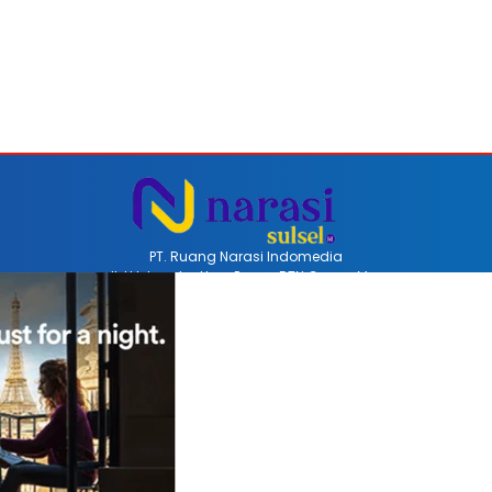
PT. Ruang Narasi Indomedia
Jl. H Iskandar Unru Perum BTN Coppo Mas
Barru, Sulawesi Selatan, Indonesia
Email redaksinarasi.id@gmail.com
Telp +62 852-4470-8514
REDAKSI
PEDOMAN MEDIA SIBER
DISCLAIMER
INFO