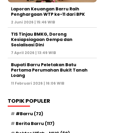
Laporan Keuangan Barru Raih
Penghargaan WTP ke-11 dari BPK
2 Juni 2026 | 15:46 WIB
TIS Tinjau BMKG, Dorong
Kesiapsiagaan Gempa dan
Sosialisasi Dini
7 April 2026 | 13:49 WIB
Bupati Barru Peletakan Batu
Pertama Perumahan Bukit Tanah
Loang
11 Februari 2026 | 16:06 WIB
TOPIK POPULER
#Barru
(72)
Berita Barru
(117)