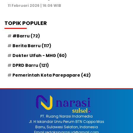
11 Februari 2026 | 16:06 WIB
TOPIK POPULER
#Barru
(72)
Berita Barru
(117)
Dokter Ulfah - MHG
(60)
DPRD Barru
(121)
Pemerintah Kota Parepapare
(42)
PT. Ruang Narasi Indomedia
Jl. H Iskandar Unru Perum BTN Coppo Mas
Barru, Sulawesi Selatan, Indonesia
Email redaksinarasi.id@gmail.com