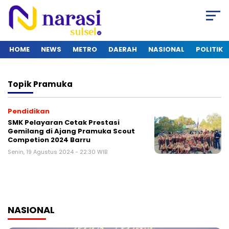
HOME
NEWS
METRO
DAERAH
NASIONAL
POLITIK
Topik
Pramuka
Pendidikan
SMK Pelayaran Cetak Prestasi
Gemilang di Ajang Pramuka Scout
Competion 2024 Barru
Senin, 19 Agustus 2024 - 22:30 WIB
NASIONAL