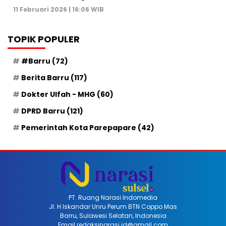
11 Februari 2026 | 16:06 WIB
TOPIK POPULER
#Barru
(72)
Berita Barru
(117)
Dokter Ulfah - MHG
(60)
DPRD Barru
(121)
Pemerintah Kota Parepapare
(42)
PT. Ruang Narasi Indomedia
Jl. H Iskandar Unru Perum BTN Coppo Mas
Barru, Sulawesi Selatan, Indonesia
Email redaksinarasi.id@gmail.com