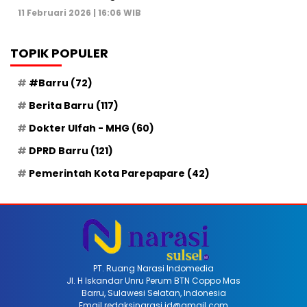
11 Februari 2026 | 16:06 WIB
TOPIK POPULER
#Barru
(72)
Berita Barru
(117)
Dokter Ulfah - MHG
(60)
DPRD Barru
(121)
Pemerintah Kota Parepapare
(42)
PT. Ruang Narasi Indomedia
Jl. H Iskandar Unru Perum BTN Coppo Mas
Barru, Sulawesi Selatan, Indonesia
Email redaksinarasi.id@gmail.com