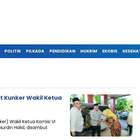
POLITIK
PILKADA
PENDIDIKAN
HUKRIM
EKOBIS
KESEHA
t Kunker Wakil Ketua
uker) Wakil Ketua Komisi VI
M Nurdin Halid, disambut