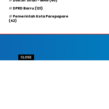
Dokter Ulfah - MHG
(60)
DPRD Barru
(121)
Pemerintah Kota Parepapare
(42)
CLOSE
 IKLAN