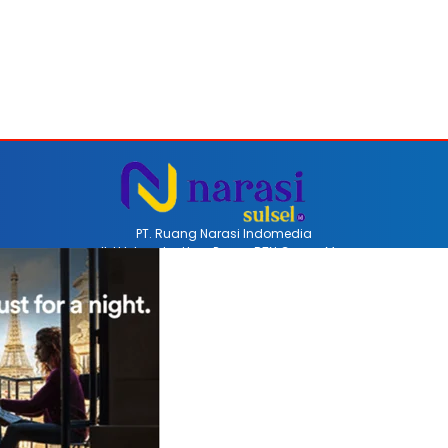
PT. Ruang Narasi Indomedia
Jl. H Iskandar Unru Perum BTN Coppo Mas
Barru, Sulawesi Selatan, Indonesia
Email redaksinarasi.id@gmail.com
Telp +62 852-4470-8514
REDAKSI
PEDOMAN MEDIA SIBER
DISCLAIMER
INFO