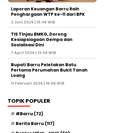
Laporan Keuangan Barru Raih
Penghargaan WTP ke-11 dari BPK
2 Juni 2026 | 15:46 WIB
TIS Tinjau BMKG, Dorong
Kesiapsiagaan Gempa dan
Sosialisasi Dini
7 April 2026 | 13:49 WIB
Bupati Barru Peletakan Batu
Pertama Perumahan Bukit Tanah
Loang
11 Februari 2026 | 16:06 WIB
TOPIK POPULER
#Barru
(72)
Berita Barru
(117)