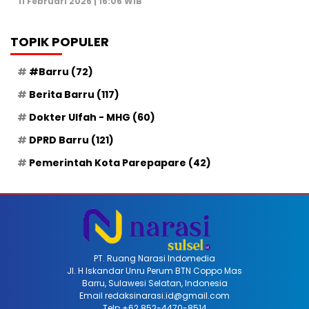
11 Februari 2026 | 16:06 WIB
TOPIK POPULER
#Barru
(72)
Berita Barru
(117)
Dokter Ulfah - MHG
(60)
DPRD Barru
(121)
Pemerintah Kota Parepapare
(42)
PT. Ruang Narasi Indomedia
Jl. H Iskandar Unru Perum BTN Coppo Mas
Barru, Sulawesi Selatan, Indonesia
Email redaksinarasi.id@gmail.com
Telp +62 852-4470-8514