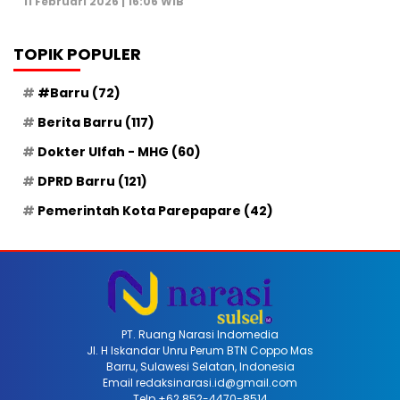
11 Februari 2026 | 16:06 WIB
TOPIK POPULER
#Barru
(72)
Berita Barru
(117)
Dokter Ulfah - MHG
(60)
DPRD Barru
(121)
Pemerintah Kota Parepapare
(42)
PT. Ruang Narasi Indomedia
Jl. H Iskandar Unru Perum BTN Coppo Mas
Barru, Sulawesi Selatan, Indonesia
Email redaksinarasi.id@gmail.com
Telp +62 852-4470-8514