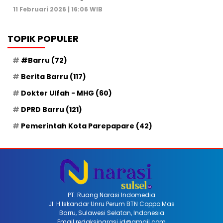
11 Februari 2026 | 16:06 WIB
TOPIK POPULER
#Barru
(72)
Berita Barru
(117)
Dokter Ulfah - MHG
(60)
DPRD Barru
(121)
Pemerintah Kota Parepapare
(42)
PT. Ruang Narasi Indomedia
Jl. H Iskandar Unru Perum BTN Coppo Mas
Barru, Sulawesi Selatan, Indonesia
Email redaksinarasi.id@gmail.com