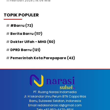
11 Februari 2026 | 16:06 WIB
TOPIK POPULER
#Barru
(72)
Berita Barru
(117)
Dokter Ulfah - MHG
(60)
DPRD Barru
(121)
Pemerintah Kota Parepapare
(42)
PT. Ruang Narasi Indomedia
Jl. H Iskandar Unru Perum BTN Coppo Mas
Barru, Sulawesi Selatan, Indonesia
Email redaksinarasi.id@gmail.com
Telp +62 852-4470-8514