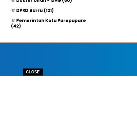
Dokter Ulfah - MHG
(60)
DPRD Barru
(121)
Pemerintah Kota Parepapare
(42)
CLOSE
 IKLAN