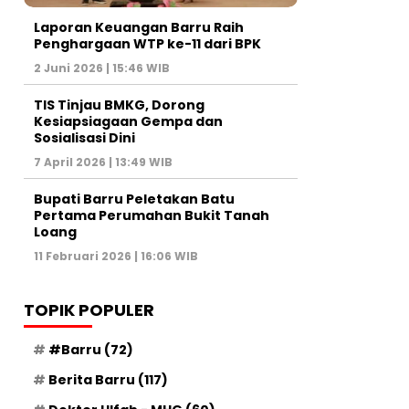
Laporan Keuangan Barru Raih
Penghargaan WTP ke-11 dari BPK
2 Juni 2026 | 15:46 WIB
TIS Tinjau BMKG, Dorong
Kesiapsiagaan Gempa dan
Sosialisasi Dini
7 April 2026 | 13:49 WIB
Bupati Barru Peletakan Batu
Pertama Perumahan Bukit Tanah
Loang
11 Februari 2026 | 16:06 WIB
TOPIK POPULER
#Barru
(72)
Berita Barru
(117)