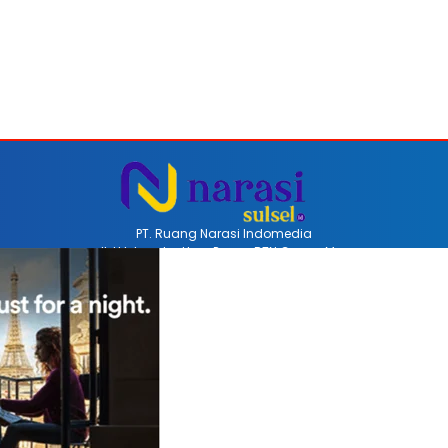
PT. Ruang Narasi Indomedia
Jl. H Iskandar Unru Perum BTN Coppo Mas
Barru, Sulawesi Selatan, Indonesia
Email redaksinarasi.id@gmail.com
Telp +62 852-4470-8514
REDAKSI
PEDOMAN MEDIA SIBER
DISCLAIMER
INFO