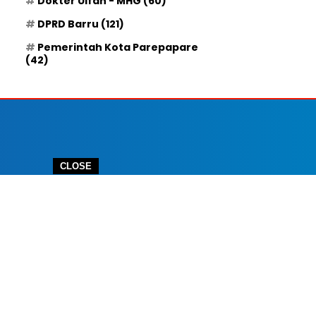
Dokter Ulfah - MHG
(60)
DPRD Barru
(121)
Pemerintah Kota Parepapare
(42)
CLOSE
 IKLAN