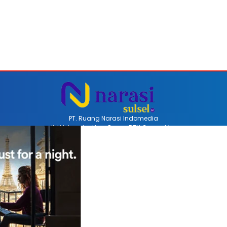
PT. Ruang Narasi Indomedia
Jl. H Iskandar Unru Perum BTN Coppo Mas
Barru, Sulawesi Selatan, Indonesia
Email redaksinarasi.id@gmail.com
Telp +62 852-4470-8514
REDAKSI
PEDOMAN MEDIA SIBER
DISCLAIMER
INFO