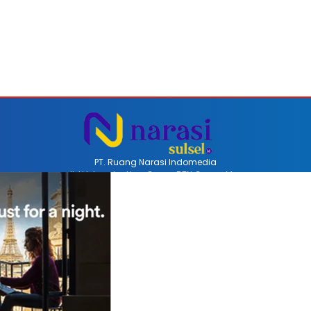
PT. Ruang Narasi Indomedia
Jl. H Iskandar Unru Perum BTN Coppo Mas
Barru, Sulawesi Selatan, Indonesia
Email redaksinarasi.id@gmail.com
Telp +62 852-4470-8514
REDAKSI
PEDOMAN MEDIA SIBER
DISCLAIMER
INFO