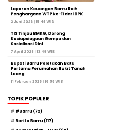
Laporan Keuangan Barru Raih
Penghargaan WTP ke-11 dari BPK
2 Juni 2026 | 15:46 WIB
TIS Tinjau BMKG, Dorong
Kesiapsiagaan Gempa dan
Sosialisasi Dini
7 April 2026 | 13:49 WIB
Bupati Barru Peletakan Batu
Pertama Perumahan Bukit Tanah
Loang
11 Februari 2026 | 16:06 WIB
TOPIK POPULER
#Barru
(72)
Berita Barru
(117)