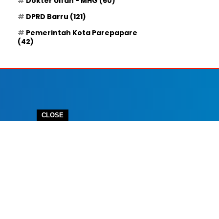
Dokter Ulfah - MHG
(60)
DPRD Barru
(121)
Pemerintah Kota Parepapare
(42)
CLOSE
 IKLAN